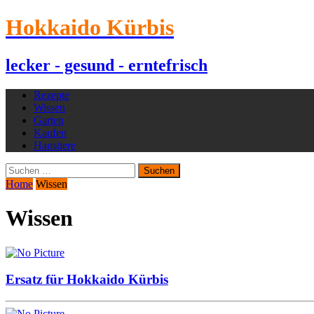
Hokkaido Kürbis
lecker - gesund - erntefrisch
Rezepte
Wissen
Garten
Kaufen
Haustiere
Suchen
nach:
Home
Wissen
Wissen
Ersatz für Hokkaido Kürbis