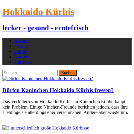
Hokkaido Kürbis
lecker - gesund - erntefrisch
Rezepte
Wissen
Garten
Kaufen
Haustiere
Suchen
nach:
Dürfen Kaninchen Hokkaido Kürbis fressen?
Das Verfüttern von Hokkaido Kürbis an Kaninchen ist überhaupt
kein Problem. Einige Ninchen-Freunde berichten jedoch, dass ihre
Lieblinge sie allerdings eher verschmähen. Andere aber wiederum,
…