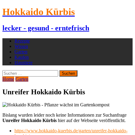
Hokkaido Kürbis
lecker - gesund - erntefrisch
Rezepte
Wissen
Garten
Kaufen
Haustiere
Suchen
nach:
Home
Garten
Unreifer Hokkaido Kürbis
Bislang wurden leider noch keine Informationen zur Suchanfrage
Unreifer Hokkaido Kürbis
hier auf der Webseite veröffentlicht.
https://www.hokkaido-kuerbis.de/garten/unreifer-hokkaido-