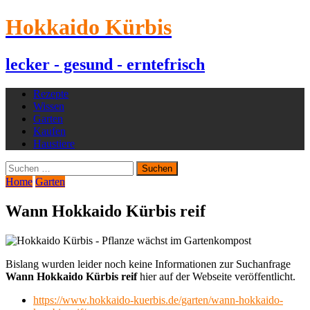
Hokkaido Kürbis
lecker - gesund - erntefrisch
Rezepte
Wissen
Garten
Kaufen
Haustiere
Suchen
nach:
Home
Garten
Wann Hokkaido Kürbis reif
Bislang wurden leider noch keine Informationen zur Suchanfrage
Wann Hokkaido Kürbis reif
hier auf der Webseite veröffentlicht.
https://www.hokkaido-kuerbis.de/garten/wann-hokkaido-