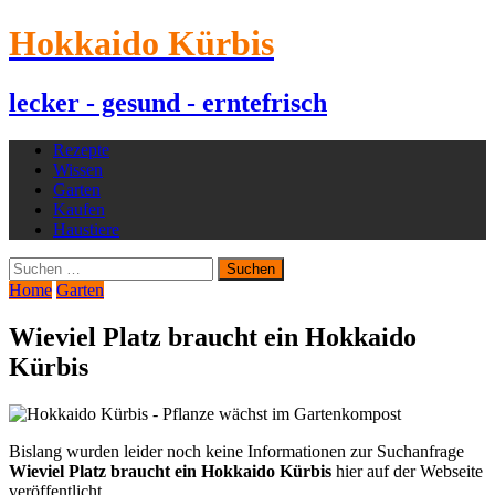
Hokkaido Kürbis
lecker - gesund - erntefrisch
Rezepte
Wissen
Garten
Kaufen
Haustiere
Suchen
nach:
Home
Garten
Wieviel Platz braucht ein Hokkaido
Kürbis
Bislang wurden leider noch keine Informationen zur Suchanfrage
Wieviel Platz braucht ein Hokkaido Kürbis
hier auf der Webseite
veröffentlicht.