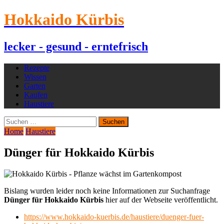
Hokkaido Kürbis
lecker - gesund - erntefrisch
Rezepte
Wissen
Garten
Kaufen
Haustiere
Suchen
nach:
Home
Haustiere
Dünger für Hokkaido Kürbis
Bislang wurden leider noch keine Informationen zur Suchanfrage
Dünger für Hokkaido Kürbis
hier auf der Webseite veröffentlicht.
https://www.hokkaido-kuerbis.de/haustiere/duenger-fuer-