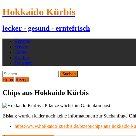
Hokkaido Kürbis
lecker - gesund - erntefrisch
Rezepte
Wissen
Garten
Kaufen
Haustiere
Suchen
nach:
Home
Rezept
Chips aus Hokkaido Kürbis
Bislang wurden leider noch keine Informationen zur Suchanfrage
Chi
https://www.hokkaido-kuerbis.de/rezept/chips-aus-hokkaido-ku