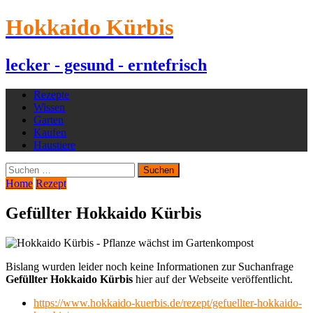
Hokkaido Kürbis
lecker - gesund - erntefrisch
Rezepte
Wissen
Garten
Kaufen
Haustiere
Suchen
nach:
Home
Rezept
Gefüllter Hokkaido Kürbis
Bislang wurden leider noch keine Informationen zur Suchanfrage
Gefüllter Hokkaido Kürbis
hier auf der Webseite veröffentlicht.
https://www.hokkaido-kuerbis.de/rezept/gefuellter-hokkaido-