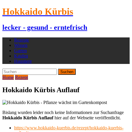
Hokkaido Kürbis
lecker - gesund - erntefrisch
Rezepte
Wissen
Garten
Kaufen
Haustiere
Suchen
nach:
Home
Rezept
Hokkaido Kürbis Auflauf
Bislang wurden leider noch keine Informationen zur Suchanfrage
Hokkaido Kürbis Auflauf
hier auf der Webseite veröffentlicht.
https://www.hokkaido-kuerbis.de/rezept/hokkaido-kuerbis-