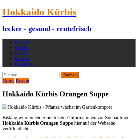
Hokkaido Kürbis
lecker - gesund - erntefrisch
Rezepte
Wissen
Garten
Kaufen
Haustiere
Suchen
nach:
Home
Rezept
Hokkaido Kürbis Orangen Suppe
Bislang wurden leider noch keine Informationen zur Suchanfrage
Hokkaido Kürbis Orangen Suppe
hier auf der Webseite
veröffentlicht.