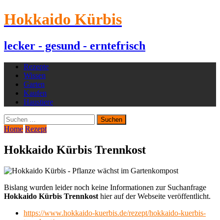
Hokkaido Kürbis
lecker - gesund - erntefrisch
Rezepte
Wissen
Garten
Kaufen
Haustiere
Suchen
nach:
Home
Rezept
Hokkaido Kürbis Trennkost
Bislang wurden leider noch keine Informationen zur Suchanfrage
Hokkaido Kürbis Trennkost
hier auf der Webseite veröffentlicht.
https://www.hokkaido-kuerbis.de/rezept/hokkaido-kuerbis-