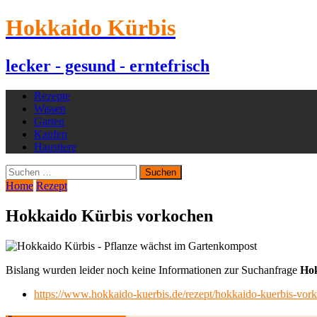
Hokkaido Kürbis
lecker - gesund - erntefrisch
Rezepte
Wissen
Garten
Kaufen
Haustiere
Suchen
nach:
Home
Rezept
Hokkaido Kürbis vorkochen
Bislang wurden leider noch keine Informationen zur Suchanfrage
Hok
https://www.hokkaido-kuerbis.de/rezept/hokkaido-kuerbis-vor