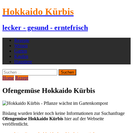
Hokkaido Kürbis
lecker - gesund - erntefrisch
Rezepte
Wissen
Garten
Kaufen
Haustiere
Suchen
nach:
Home
Rezept
Ofengemüse Hokkaido Kürbis
Bislang wurden leider noch keine Informationen zur Suchanfrage
Ofengemüse Hokkaido Kürbis
hier auf der Webseite
veröffentlicht.