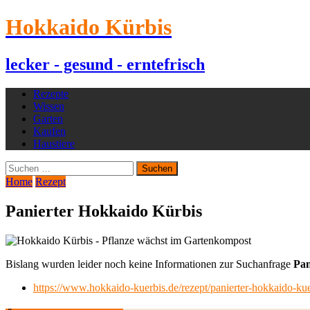
Hokkaido Kürbis
lecker - gesund - erntefrisch
Rezepte
Wissen
Garten
Kaufen
Haustiere
Suchen
nach:
Home
Rezept
Panierter Hokkaido Kürbis
Bislang wurden leider noch keine Informationen zur Suchanfrage
Pan
https://www.hokkaido-kuerbis.de/rezept/panierter-hokkaido-kue