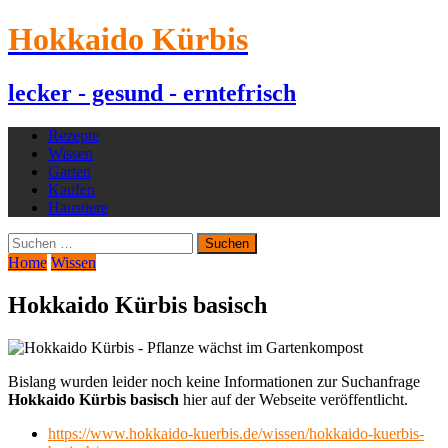
Hokkaido Kürbis
lecker - gesund - erntefrisch
Rezepte
Wissen
Garten
Kaufen
Haustiere
Suchen
nach:
Home
Wissen
Hokkaido Kürbis basisch
Bislang wurden leider noch keine Informationen zur Suchanfrage
Hokkaido Kürbis basisch
hier auf der Webseite veröffentlicht.
https://www.hokkaido-kuerbis.de/wissen/hokkaido-kuerbis-