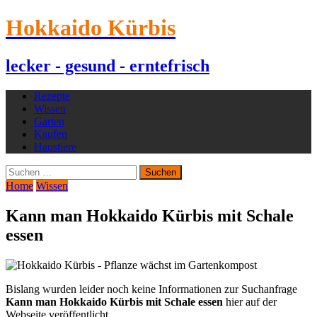
Hokkaido Kürbis
lecker - gesund - erntefrisch
Rezepte
Wissen
Garten
Kaufen
Haustiere
Suchen
nach:
Home
Wissen
Kann man Hokkaido Kürbis mit Schale
essen
Bislang wurden leider noch keine Informationen zur Suchanfrage
Kann man Hokkaido Kürbis mit Schale essen
hier auf der
Webseite veröffentlicht.