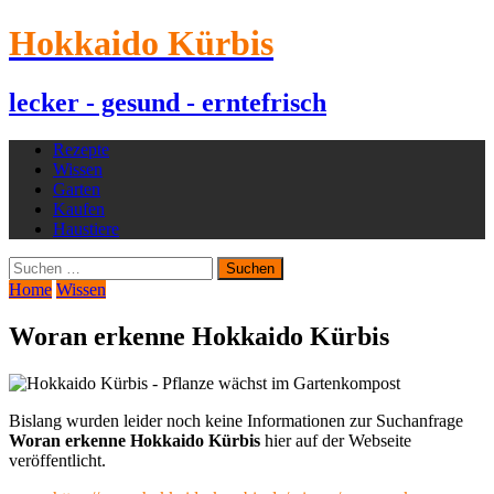
Hokkaido Kürbis
lecker - gesund - erntefrisch
Rezepte
Wissen
Garten
Kaufen
Haustiere
Suchen
nach:
Home
Wissen
Woran erkenne Hokkaido Kürbis
Bislang wurden leider noch keine Informationen zur Suchanfrage
Woran erkenne Hokkaido Kürbis
hier auf der Webseite
veröffentlicht.