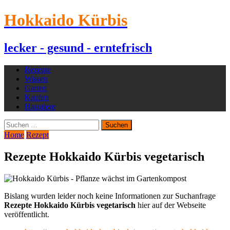
Hokkaido Kürbis
lecker - gesund - erntefrisch
Rezepte
Wissen
Garten
Kaufen
Haustiere
Suchen
nach:
Home
Rezept
Rezepte Hokkaido Kürbis vegetarisch
Bislang wurden leider noch keine Informationen zur Suchanfrage
Rezepte Hokkaido Kürbis vegetarisch
hier auf der Webseite
veröffentlicht.