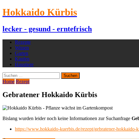
Hokkaido Kürbis
lecker - gesund - erntefrisch
Rezepte
Wissen
Garten
Kaufen
Haustiere
Suchen
nach:
Home
Rezept
Gebratener Hokkaido Kürbis
Bislang wurden leider noch keine Informationen zur Suchanfrage
Geb
https://www.hokkaido-kuerbis.de/rezept/gebratener-hokkaido-k