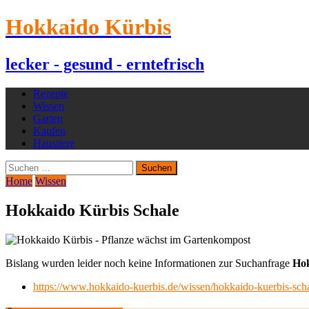
Hokkaido Kürbis
lecker - gesund - erntefrisch
Rezepte
Wissen
Garten
Kaufen
Haustiere
Suchen
nach:
Home
Wissen
Hokkaido Kürbis Schale
Bislang wurden leider noch keine Informationen zur Suchanfrage
Hok
https://www.hokkaido-kuerbis.de/wissen/hokkaido-kuerbis-scha